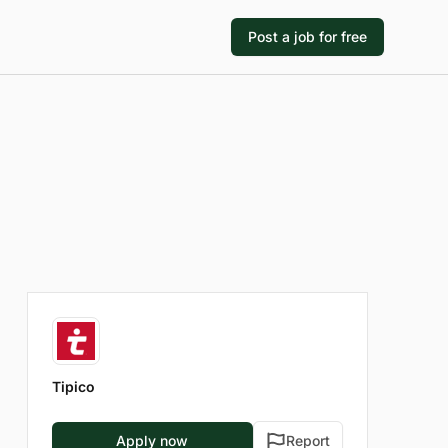
Post a job for free
Tipico
Apply now
Report