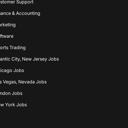
ustomer Support
nance & Accounting
rketing
ftware
orts Trading
lantic City, New Jersey Jobs
hicago Jobs
as Vegas, Nevada Jobs
ondon Jobs
ew York Jobs