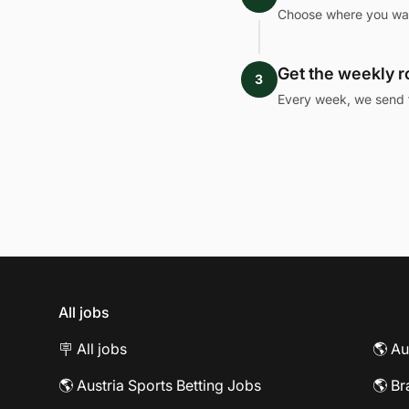
Choose where you want
Get the weekly 
3
Every week, we send 
All jobs
🪧 All jobs
🌎 Au
🌎 Austria Sports Betting Jobs
🌎 Br