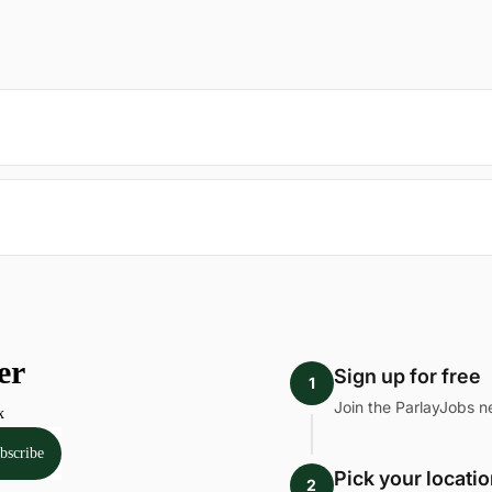
Sign up for free
1
Join the ParlayJobs n
Pick your locati
2