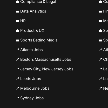
💼 Compliance & Legal
💼 C
💼 Data Analytics
💼 Fi
💼 HR
💼 Ma
💼 Product & UX
💼 So
💼 Sports Betting Media
💼 Sp
📍 Atlanta Jobs
📍 At
📍 Boston, Massachusetts Jobs
📍 C
📍 Jersey City, New Jersey Jobs
📍 L
📍 Leeds Jobs
📍 L
📍 Melbourne Jobs
📍 N
📍 Sydney Jobs