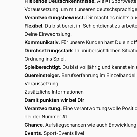
Fließende Deutschkenntnisse.
Als #1 Sportwette
Voraussetzung, um mit unseren deutschsprachig
Verantwortungsbewusst.
Dir macht es nichts a
Flexibel
. Du bist bereit im Schichtdienst zu arbe
Deine Einwechslung.
Kommunikativ
. Für unsere Kunden hast Du ein of
Durchsetzungsstark
. In unübersichtlichen Situa
Ordnung ins Spiel.
Spielberechtigt
. Du bist volljährig und kannst e
Quereinsteiger.
Berufserfahrung im Einzelhandel o
Voraussetzung.
Zusätzliche Informationen
Damit punkten wir bei Dir
Verantwortung.
Eine verantwortungsvolle Positi
bei der Nummer #1.
Chance.
Aufstiegschancen wie auch Entwicklung
Events.
Sport-Events live!